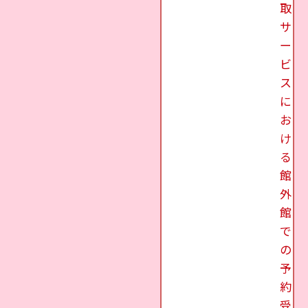
取
サ
ー
ビ
ス
に
お
け
る
館
外
館
で
の
予
約
受