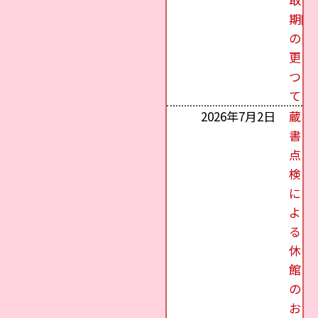
期限
の変
更に
つい
て
2026年7月2日
蔵
書
点
検
に
よ
る
休
館
の
お