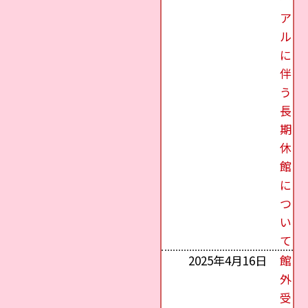
ア
ル
に
伴
う
長
期
休
館
に
つ
い
て
2025年4月16日
館
外
受