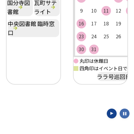
国分寺図
瓦町サテ
9
10
11
12
13
書館
ライト
中央図書館 臨時窓
16
17
18
19
20
口
23
24
25
26
27
30
31
丸印は休館日
四角印はイベント日です
ララ号巡回日