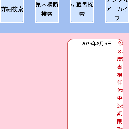
県内横断
AI蔵書探
詳細検索
アーカイ
検索
索
ブ
2026年8月6日
令和
８年
度蔵
書点
検に
伴う
休館
中の
返却
期
限・
取置