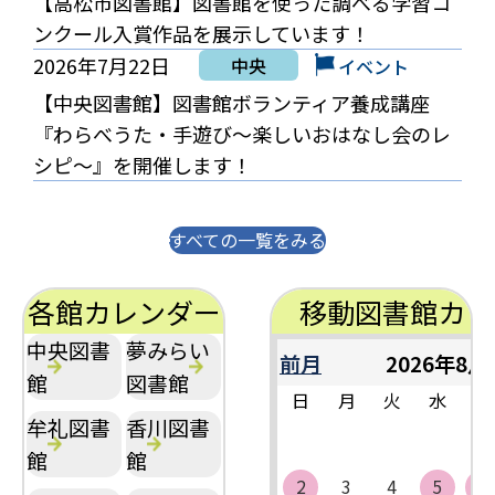
【高松市図書館】図書館を使った調べる学習コ
ンクール入賞作品を展示しています！
2026年7月22日
中央
イベント
【中央図書館】図書館ボランティア養成講座
『わらべうた・手遊び～楽しいおはなし会のレ
シピ～』を開催します！
すべての一覧をみる
各館カレンダー
移動図書館カレ
中央図書
夢みらい
前月
2026年8月
館
図書館
日
月
火
水
木
牟礼図書
香川図書
館
館
2
3
4
5
6