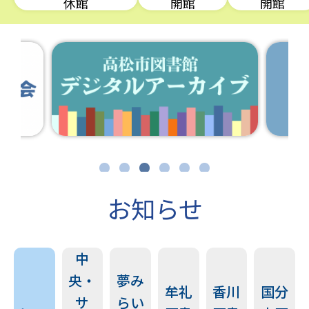
休館
開館
開館
1
2
3
4
5
6
お知らせ
中
央・
夢み
牟礼
香川
国分
サ
らい