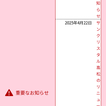
知
ら
せ
2025年4月22日
サ
ン
ク
リ
ス
タ
ル
高
松
の
リ
重要なお知らせ
ニ
ュ
ー