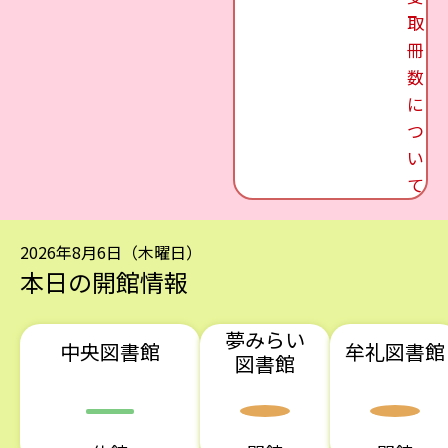
取
冊
数
に
つ
い
て
2026年8月6日（木曜日）
本日の開館情報
夢みらい
中央図書館
牟礼図書館
図書館