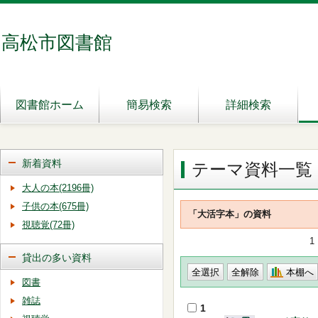
高松市図書館
図書館ホーム
簡易検索
詳細検索
新着資料
テーマ資料一覧
大人の本(2196冊)
子供の本(675冊)
「大活字本」の資料
視聴覚(72冊)
1
貸出の多い資料
本棚へ
図書
雑誌
1