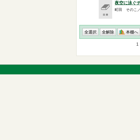
夜空に泳ぐチ
町田 そのこ／著 -
本棚へ
1