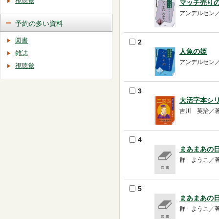
視聴覚
マッチ売り
アンデルセン／著 -
予約の多い資料
図書
2
人魚の姫
雑誌
アンデルセン／著 -
視聴覚
3
大活字本シリ
吉川 英治／著 -- 
4
まあまあの日
群 ようこ／著 --
5
まあまあの日
群 ようこ／著 --