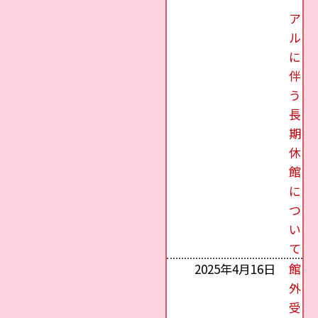
ア
ル
に
伴
う
長
期
休
館
に
つ
い
て
2025年4月16日
館
外
受