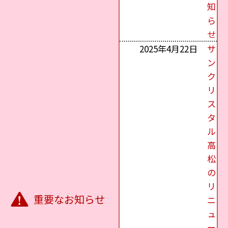
知
ら
せ
2025年4月22日
サ
ン
ク
リ
ス
タ
ル
高
松
の
リ
重要なお知らせ
ニ
ュ
ー