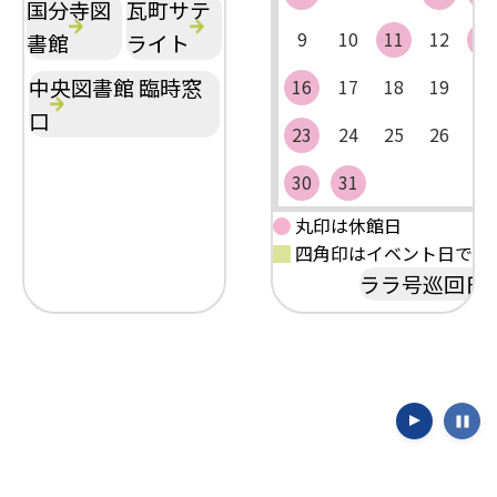
国分寺図
瓦町サテ
9
10
11
12
13
書館
ライト
中央図書館 臨時窓
16
17
18
19
20
口
23
24
25
26
27
30
31
丸印は休館日
四角印はイベント日です
ララ号巡回日
公式Instagram