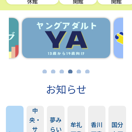
休館
開館
開館
1
2
3
4
5
6
お知らせ
中
央・
夢み
牟礼
香川
国分
サ
らい