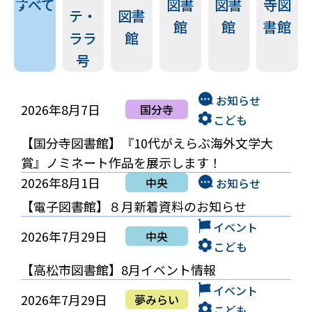
すべて
図書
図書
寺図
テ・
図書
館
館
書館
ララ
館
号
お知らせ
2026年8月7日
国分寺
こども
【国分寺図書館】『10代がえらぶ海外文学大
賞』ノミネート作品を展示します！
2026年8月1日
中央
お知らせ
【電子図書館】８月新着資料のお知らせ
イベント
2026年7月29日
中央
こども
【高松市図書館】8月イベント情報
イベント
2026年7月29日
夢みらい
こども