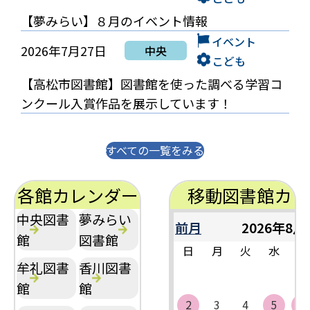
【夢みらい】８月のイベント情報
イベント
2026年7月27日
中央
こども
【高松市図書館】図書館を使った調べる学習コ
ンクール入賞作品を展示しています！
すべての一覧をみる
各館カレンダー
移動図書館カレ
中央図書
夢みらい
前月
2026年8月
館
図書館
日
月
火
水
木
牟礼図書
香川図書
館
館
2
3
4
5
6