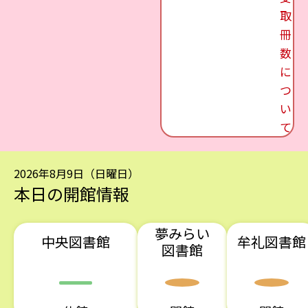
取
冊
数
に
つ
い
て
2026年8月9日（日曜日）
本日の開館情報
夢みらい
中央図書館
牟礼図書館
図書館