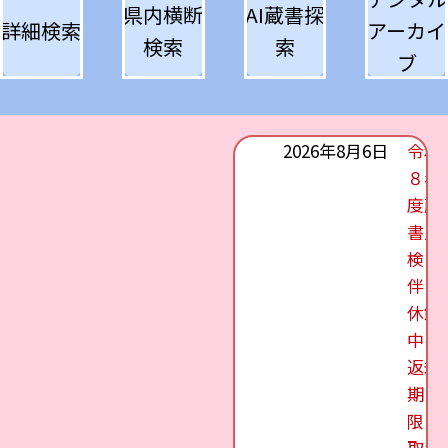
県内横断
AI蔵書探
詳細検索
アーカイ
検索
索
ブ
2026年8月6日
令和
８年
度蔵
書点
検に
伴う
休館
中の
返却
期
限・
取置