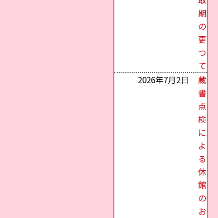
期限
の変
更に
つい
て
2026年7月2日
蔵
書
点
検
に
よ
る
休
館
の
お