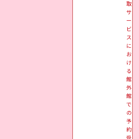
取
サ
ー
ビ
ス
に
お
け
る
館
外
館
で
の
予
約
受