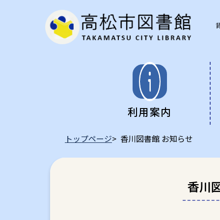
利用案内
トップページ
> 香川図書館 お知らせ
開館時間など
蔵書検索について
各種サービス
お問い合わせ先
本
蔵
レ
よ
図書館ボランティア紹介
貸出の多い資料
データベース
よ
視
高
香川図