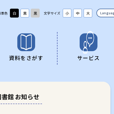
Langua
背景色
白
黒
黒
文字サイズ
小
中
大
資料をさがす
サービス
を借りる・返す
書検索
ファレンス
くある質問
施設案内
新着図書
障がい者サービス
くある質問
聴覚資料一覧
松市図書館イベント情報
こどもページ
雑誌一覧・新聞一覧
各種計画・要覧等
書館 お知らせ